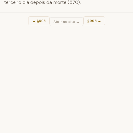
terceiro dia depois da morte (570).
←
§993
§995
→
Abrir no site →