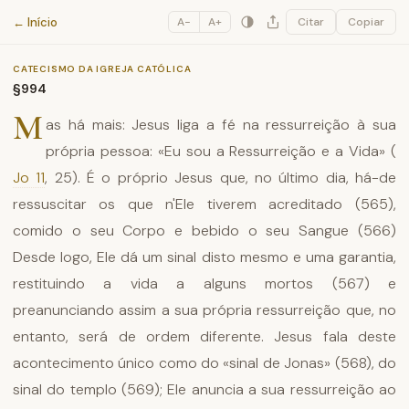
Catecismo da Igreja Católica
← Início
A−
A+
Citar
Copiar
CATECISMO DA IGREJA CATÓLICA
§994
M
as há mais: Jesus liga a fé na ressurreição à sua
própria pessoa: «Eu sou a Ressurreição e a Vida» (
Jo 11
, 25). É o próprio Jesus que, no último dia, há-de
ressuscitar os que n'Ele tiverem acreditado (565),
comido o seu Corpo e bebido o seu Sangue (566)
Desde logo, Ele dá um sinal disto mesmo e uma garantia,
restituindo a vida a alguns mortos (567) e
preanunciando assim a sua própria ressurreição que, no
entanto, será de ordem diferente. Jesus fala deste
acontecimento único como do «sinal de Jonas» (568), do
sinal do templo (569); Ele anuncia a sua ressurreição ao