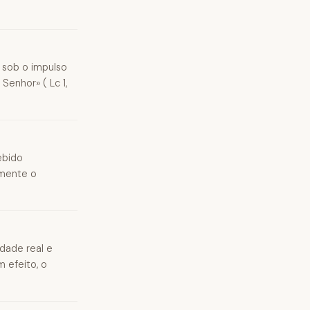
, sob o impulso
enhor» ( Lc 1,
ebido
lmente o
ndade real e
 efeito, o