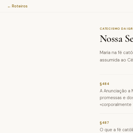
← Roteiros
CATECISMO DA IGR
Nossa S
Maria na fé cat
assumida ao Céu
§484
A Anunciação a M
promessas e dos
«corporalmente t
§487
O que a fé catól