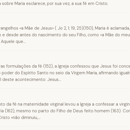
sobre Maria esclarece, por sua vez, a sua fé em Cristo.
gelhos «a Mãe de Jesus» ( Jo 2, 1; 19, 25)(150), Maria é aclamada
o e desde antes do nascimento do seu Filho, como «a Mãe do meu S
 Aquele que...
as formulações da fé (152), a Igreja confessou que Jesus foi conc
 poder do Espírito Santo no seio da Virgem Maria, afirmando igua
l deste acontecimento: Jesus...
 da fé na maternidade virginal levou a Igreja a confessar a virgi
ia (162), mesmo no parto do Filho de Deus feito homem (163). Com
isto «não diminuiu,...