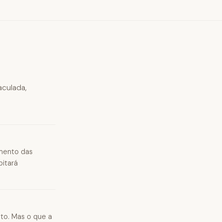
aculada,
imento das
itará
sto. Mas o que a