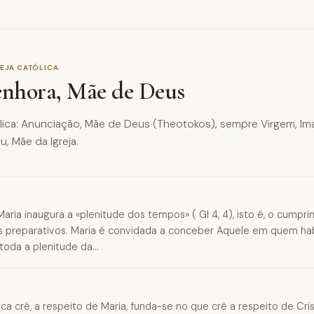
EJA CATÓLICA
enhora, Mãe de Deus
ólica: Anunciação, Mãe de Deus (Theotokos), sempre Virgem, Im
, Mãe da Igreja.
aria inaugura a «plenitude dos tempos» ( Gl 4, 4), isto é, o cumpr
 preparativos. Maria é convidada a conceber Aquele em quem hab
oda a plenitude da...
ica crê, a respeito de Maria, funda-se no que crê a respeito de Cri