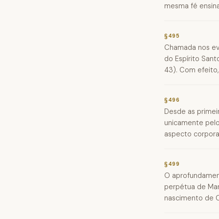
mesma fé ensina 
§495
Chamada nos evan
do Espírito Sant
43). Com efeito,
§496
Desde as primeir
unicamente pelo
aspecto corpora
§499
O aprofundamento
perpétua de Mar
nascimento de Cr