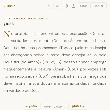
Catecismo da Igreja Católica
← Início
A−
A+
Citar
Copiar
CATECISMO DA IGREJA CATÓLICA
§1063
N
o profeta Isaías encontramos a expressão «Deus de
verdade», literalmente «Deus do Ámen», quer dizer, o
Deus fiel às suas promessas: «Todo aquele que desejar
ser abençoado sobre a terra deve desejar sê-lo pelo
Deus fiel (do Ámen)» (
Is 65
, 16). Nosso Senhor emprega
frequentemente a palavra «Ámen» (656), por vezes sob
forma redobrada » (657), para sublinhar a confiança que
deve inspirar a sua doutrina, a sua autoridade fundada
na verdade de Deus.
←
§1062
§1064
→
Abrir no site →