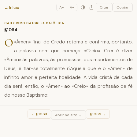
Catecismo da Igreja Católica
← Início
A−
A+
Citar
Copiar
CATECISMO DA IGREJA CATÓLICA
§1064
O
«Ámen» final do Credo retoma e confirma, portanto,
a palavra com que começa: «Creio». Crer é dizer
«Ámen» às palavras, às promessas, aos mandamentos de
Deus; é fiar-se totalmente n'Aquele que é o «Ámen» de
infinito amor e perfeita fidelidade. A vida cristã de cada
dia será, então, o «Ámen» ao «Creio» da profissão de fé
do nosso Baptismo:
←
§1063
§1065
→
Abrir no site →