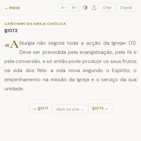
Catecismo da Igreja Católica
← Início
A−
A+
Citar
Copiar
CATECISMO DA IGREJA CATÓLICA
§1072
«A
liturgia não esgota toda a acção da Igreja» (11).
Deve ser precedida pela evangelização, pela fé e
pela conversão, e só então pode produzir os seus frutos
na vida dos fiéis: a vida nova segundo o Espírito, o
empenhamento na missão da Igreja e o serviço da sua
unidade.
←
§1071
§1073
→
Abrir no site →