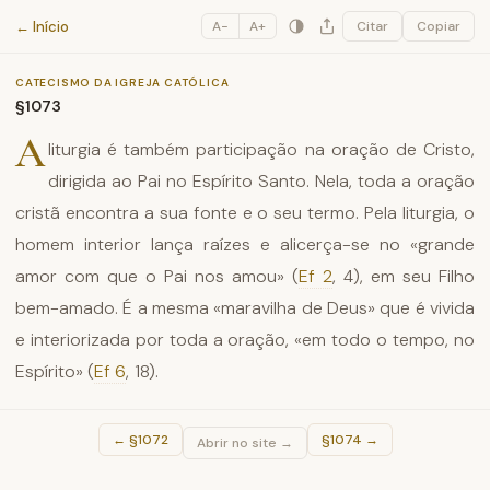
Catecismo da Igreja Católica
← Início
A−
A+
Citar
Copiar
CATECISMO DA IGREJA CATÓLICA
§1073
A
liturgia é também participação na oração de Cristo,
dirigida ao Pai no Espírito Santo. Nela, toda a oração
cristã encontra a sua fonte e o seu termo. Pela liturgia, o
homem interior lança raízes e alicerça-se no «grande
amor com que o Pai nos amou» (
Ef 2
, 4), em seu Filho
bem-amado. É a mesma «maravilha de Deus» que é vivida
e interiorizada por toda a oração, «em todo o tempo, no
Espírito» (
Ef 6
, 18).
←
§1072
§1074
→
Abrir no site →