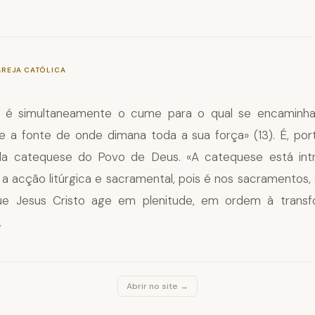
—
§1074
GREJA CATÓLICA
gia é simultaneamente o cume para o qual se encaminh
 e a fonte de onde dimana toda a sua força» (13). É, port
o da catequese do Povo de Deus. «A catequese está int
a a acção litúrgica e sacramental, pois é nos sacramentos,
 que Jesus Cristo age em plenitude, em ordem à trans
.
Abrir no site →