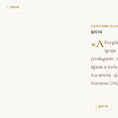
Catecismo da Igreja Católica
← Início
CATECISMO DA I
§1074
«A
litur
Igreja
privilegiad
ligada a tod
Eucaristia,
homens» (14)
←
§1073