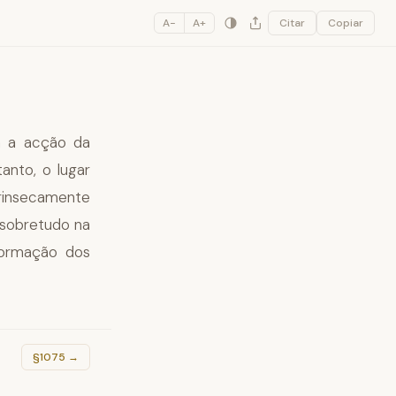
A−
A+
Citar
Copiar
a a acção da
anto, o lugar
rinsecamente
 sobretudo na
formação dos
§1075
→