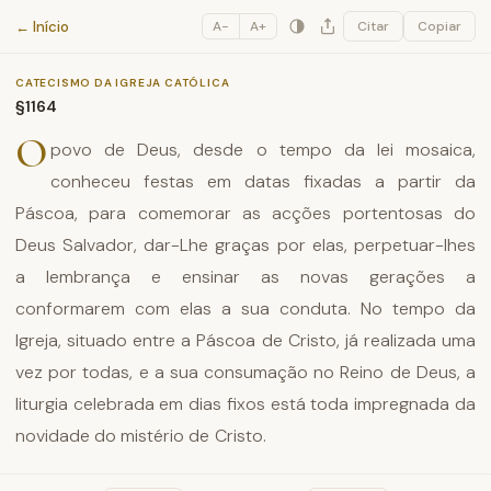
Catecismo da Igreja Católica
← Início
A−
A+
Citar
Copiar
CATECISMO DA IGREJA CATÓLICA
§1164
O
povo de Deus, desde o tempo da lei mosaica,
conheceu festas em datas fixadas a partir da
Páscoa, para comemorar as acções portentosas do
Deus Salvador, dar-Lhe graças por elas, perpetuar-lhes
a lembrança e ensinar as novas gerações a
conformarem com elas a sua conduta. No tempo da
Igreja, situado entre a Páscoa de Cristo, já realizada uma
vez por todas, e a sua consumação no Reino de Deus, a
liturgia celebrada em dias fixos está toda impregnada da
novidade do mistério de Cristo.