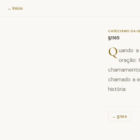
Catecismo da Igreja Católica
← Início
CATECISMO DA I
§1165
Q
uando a 
oração: 
chamamento d
chamado a en
história:
←
§1164