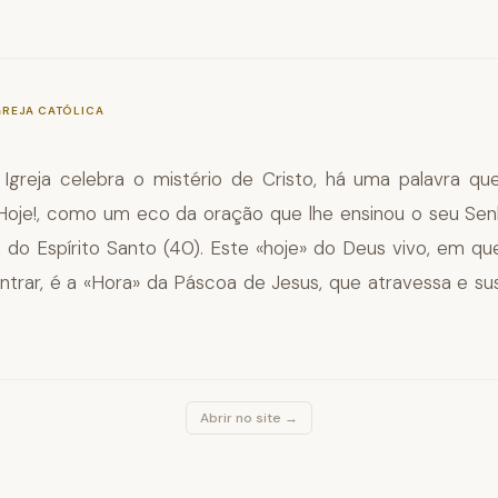
—
§1165
GREJA CATÓLICA
Igreja celebra o mistério de Cristo, há uma palavra qu
Hoje!, como um eco da oração que lhe ensinou o seu Sen
o Espírito Santo (40). Este «hoje» do Deus vivo, em 
trar, é a «Hora» da Páscoa de Jesus, que atravessa e su
Abrir no site →