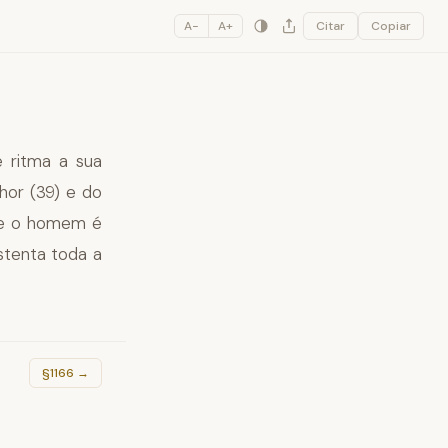
A−
A+
Citar
Copiar
e ritma a sua
hor (39) e do
que o homem é
stenta toda a
§1166
→