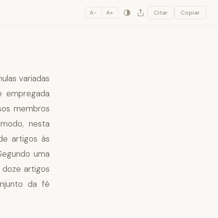
A−
A+
Citar
Copiar
mulas variadas
e empregada
ssos membros
 modo, nesta
e artigos às
 Segundo uma
 doze artigos
njunto da fé