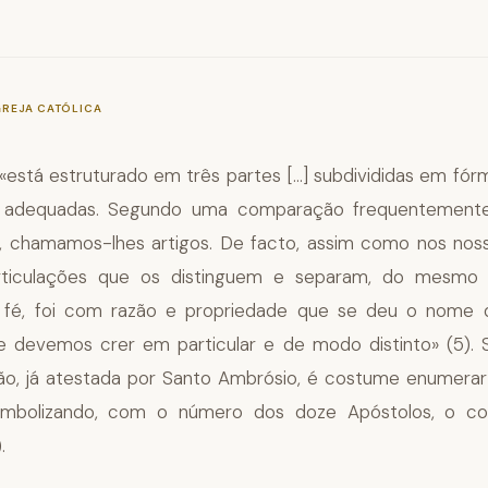
—
§191
GREJA CATÓLICA
«está estruturado em três partes [...] subdivididas em fór
 adequadas. Segundo uma comparação frequentement
s, chamamos-lhes artigos. De facto, assim como nos no
rticulações que os distinguem e separam, do mesmo
e fé, foi com razão e propriedade que se deu o nome d
e devemos crer em particular e de modo distinto» (5).
ção, já atestada por Santo Ambrósio, é costume enumerar
imbolizando, com o número dos doze Apóstolos, o co
.