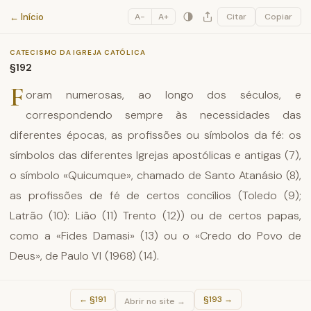
Catecismo da Igreja Católica
← Início
A−
A+
Citar
Copiar
CATECISMO DA IGREJA CATÓLICA
§192
F
oram numerosas, ao longo dos séculos, e
correspondendo sempre às necessidades das
diferentes épocas, as profissões ou símbolos da fé: os
símbolos das diferentes Igrejas apostólicas e antigas (7),
o símbolo «Quicumque», chamado de Santo Atanásio (8),
as profissões de fé de certos concílios (Toledo (9);
Latrão (10): Lião (11) Trento (12)) ou de certos papas,
como a «Fides Damasi» (13) ou o «Credo do Povo de
Deus», de Paulo VI (1968) (14).
←
§191
§193
→
Abrir no site →