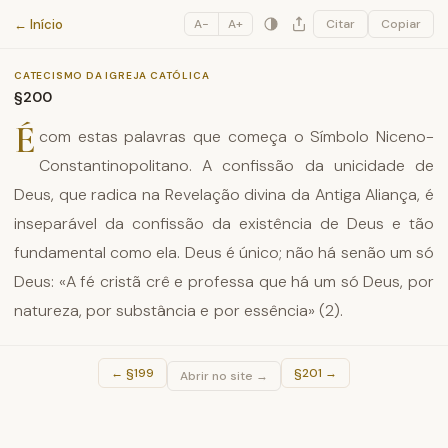
Catecismo da Igreja Católica
← Início
A−
A+
Citar
Copiar
CATECISMO DA IGREJA CATÓLICA
§200
É
com estas palavras que começa o Símbolo Niceno-
Constantinopolitano. A confissão da unicidade de
Deus, que radica na Revelação divina da Antiga Aliança, é
inseparável da confissão da existência de Deus e tão
fundamental como ela. Deus é único; não há senão um só
Deus: «A fé cristã crê e professa que há um só Deus, por
natureza, por substância e por essência» (2).
←
§199
§201
→
Abrir no site →