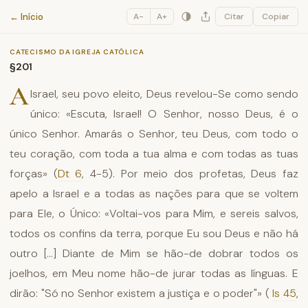
Catecismo da Igreja Católica
← Início
A−
A+
Citar
Copiar
CATECISMO DA IGREJA CATÓLICA
§201
A
Israel, seu povo eleito, Deus revelou-Se como sendo
único: «Escuta, Israel! O Senhor, nosso Deus, é o
único Senhor. Amarás o Senhor, teu Deus, com todo o
teu coração, com toda a tua alma e com todas as tuas
forças» (
Dt 6
, 4-5). Por meio dos profetas, Deus faz
apelo a Israel e a todas as nações para que se voltem
para Ele, o Único: «Voltai-vos para Mim, e sereis salvos,
todos os confins da terra, porque Eu sou Deus e não há
outro [...] Diante de Mim se hão-de dobrar todos os
joelhos, em Meu nome hão-de jurar todas as línguas. E
dirão: "Só no Senhor existem a justiça e o poder"» (
Is 45
,