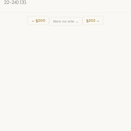
22-24) (3).
←
§200
§202
→
Abrir no site →