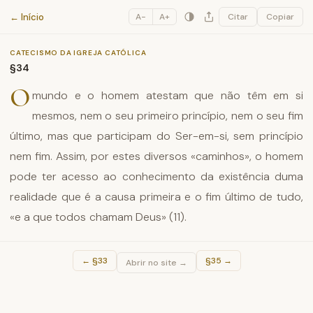
Catecismo da Igreja Católica
← Início
A−
A+
Citar
Copiar
CATECISMO DA IGREJA CATÓLICA
§34
O
mundo e o homem atestam que não têm em si
mesmos, nem o seu primeiro princípio, nem o seu fim
último, mas que participam do Ser-em-si, sem princípio
nem fim. Assim, por estes diversos «caminhos», o homem
pode ter acesso ao conhecimento da existência duma
realidade que é a causa primeira e o fim último de tudo,
«e a que todos chamam Deus» (11).
←
§33
§35
→
Abrir no site →