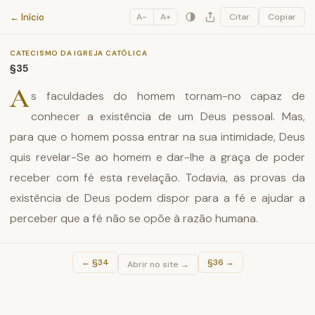
Catecismo da Igreja Católica
← Início
A−
A+
Citar
Copiar
CATECISMO DA IGREJA CATÓLICA
§35
A
s faculdades do homem tornam-no capaz de
conhecer a existência de um Deus pessoal. Mas,
para que o homem possa entrar na sua intimidade, Deus
quis revelar-Se ao homem e dar-lhe a graça de poder
receber com fé esta revelação. Todavia, as provas da
existência de Deus podem dispor para a fé e ajudar a
perceber que a fé não se opõe à razão humana.
←
§34
§36
→
Abrir no site →