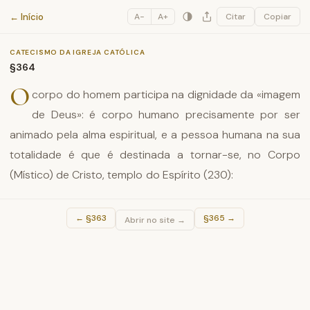
Catecismo da Igreja Católica
← Início
A−
A+
Citar
Copiar
CATECISMO DA IGREJA CATÓLICA
§364
O
corpo do homem participa na dignidade da «imagem
de Deus»: é corpo humano precisamente por ser
animado pela alma espiritual, e a pessoa humana na sua
totalidade é que é destinada a tornar-se, no Corpo
(Místico) de Cristo, templo do Espírito (230):
←
§363
§365
→
Abrir no site →