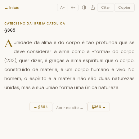
Catecismo da Igreja Católica
← Início
A−
A+
Citar
Copiar
CATECISMO DA IGREJA CATÓLICA
§365
A
unidade da alma e do corpo é tão profunda que se
deve considerar a alma como a «forma» do corpo
(232); quer dizer, é graças à alma espiritual que o corpo,
constituído de matéria, é um corpo humano e vivo. No
homem, o espírito e a matéria não são duas naturezas
unidas, mas a sua união forma uma única natureza.
←
§364
§366
→
Abrir no site →