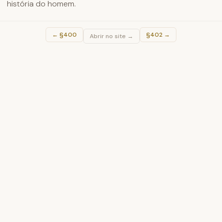
história do homem.
←
§400
§402
→
Abrir no site →