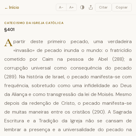
Catecismo da Igreja Católica
← Início
A−
A+
Citar
Copiar
CATECISMO DA IGREJA CATÓLICA
§401
A
partir deste primeiro pecado, uma verdadeira
«invasão» de pecado inunda o mundo: o fratricídio
cometido por Caim na pessoa de Abel (288); a
corrupção universal como consequência do pecado
(289). Na história de Israel, o pecado manifesta-se com
frequência, sobretudo como uma infidelidade ao Deus
da Aliança e como transgressão da lei de Moisés. Mesmo
depois da redenção de Cristo, o pecado manifesta-se
de muitas maneiras entre os cristãos (290). A Sagrada
Escritura e a Tradição da Igreja não se cansam de
lembrar a presença e a universalidade do pecado na