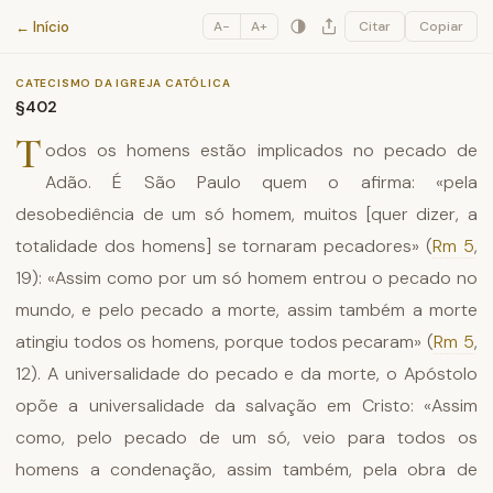
Catecismo da Igreja Católica
← Início
A−
A+
Citar
Copiar
CATECISMO DA IGREJA CATÓLICA
§402
T
odos os homens estão implicados no pecado de
Adão. É São Paulo quem o afirma: «pela
desobediência de um só homem, muitos [quer dizer, a
totalidade dos homens] se tornaram pecadores» (
Rm 5
,
19): «Assim como por um só homem entrou o pecado no
mundo, e pelo pecado a morte, assim também a morte
atingiu todos os homens, porque todos pecaram» (
Rm 5
,
12). A universalidade do pecado e da morte, o Apóstolo
opõe a universalidade da salvação em Cristo: «Assim
como, pelo pecado de um só, veio para todos os
homens a condenação, assim também, pela obra de