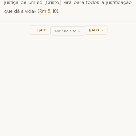
justiça de um só [Cristo], virá para todos a justificação
que dá a vida» (
Rm 5
, 18).
←
§401
§403
→
Abrir no site →