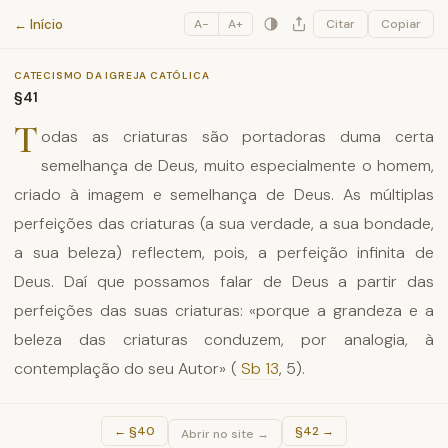
Catecismo da Igreja Católica
← Início
A−
A+
Citar
Copiar
CATECISMO DA IGREJA CATÓLICA
§41
T
odas as criaturas são portadoras duma certa
semelhança de Deus, muito especialmente o homem,
criado à imagem e semelhança de Deus. As múltiplas
perfeições das criaturas (a sua verdade, a sua bondade,
a sua beleza) reflectem, pois, a perfeição infinita de
Deus. Daí que possamos falar de Deus a partir das
perfeições das suas criaturas: «porque a grandeza e a
beleza das criaturas conduzem, por analogia, à
contemplação do seu Autor» (
Sb 13
, 5).
←
§40
§42
→
Abrir no site →