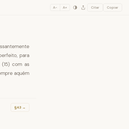
A−
A+
Citar
Copiar
cessantemente
erfeito, para
» (15) com as
sempre aquém
§43
→