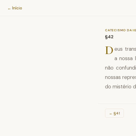
Catecismo da Igreja Católica
← Início
CATECISMO DA I
§42
D
eus tran
a nossa 
não confundi
nossas repr
do mistério 
←
§41