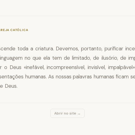
—
§42
GREJA CATÓLICA
scende toda a criatura. Devemos, portanto, purificar in
linguagem no que ela tem de limitado, de ilusório, de imp
r o Deus «inefável, incompreensível, invisível, impalpável
esentações humanas. As nossas palavras humanas ficam 
de Deus.
Abrir no site →