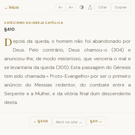
Catecismo da Igreja Católica
← Início
A−
A+
Citar
Copiar
CATECISMO DA IGREJA CATÓLICA
§410
D
epois da queda, o homem não foi abandonado por
Deus. Pelo contrário, Deus chamou-o (304) e
anunciou-lhe, de modo misterioso, que venceria o mal e
se levantaria da queda (305). Esta passagem do Génesis
tem sido chamada « Proto-Evangelho» por ser o primeiro
anúncio do Messias redentor, do combate entre a
Serpente e a Mulher, e da vitória final dum descendente
desta.
←
§409
§411
→
Abrir no site →