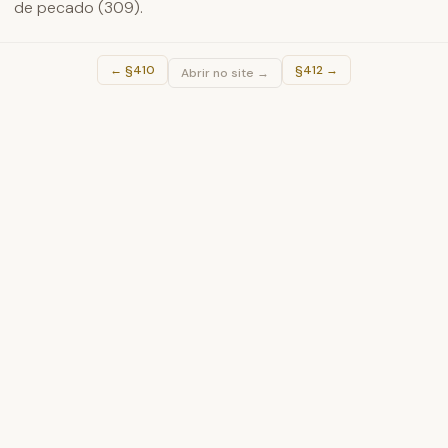
de pecado (309).
←
§410
§412
→
Abrir no site →