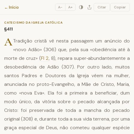
Catecismo da Igreja Católica
← Início
A−
A+
Citar
Copiar
CATECISMO DA IGREJA CATÓLICA
§411
A
Tradição cristã vê nesta passagem um anúncio do
«novo Adão» (306) que, pela sua «obediência até à
morte de cruz» (
Fl 2
, 8), repara super‑abundantemente a
desobediência de Adão (307). Por outro lado, muitos
santos Padres e Doutores da Igreja vêem na mulher,
anunciada no proto-Evangelho, a Mãe de Cristo, Maria,
como «nova Eva». Ela foi a primeira a beneficiar, dum
modo único, da vitória sobre o pecado alcançada por
Cristo: foi preservada de toda a mancha do pecado
original (308) e, durante toda a sua vida terrena, por uma
graça especial de Deus, não cometeu qualquer espécie