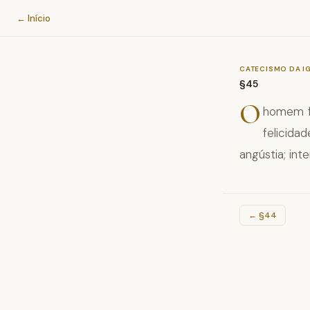
Catecismo da Igreja Católica
← Início
CATECISMO DA I
§45
O
homem f
felicid
angústia; int
←
§44