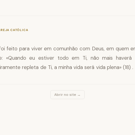
—
§45
GREJA CATÓLICA
oi feito para viver em comunhão com Deus, em quem en
ade: «Quando eu estiver todo em Ti, não mais haverá 
eiramente repleta de Ti, a minha vida será vida plena» (18) .
Abrir no site →