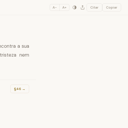
A−
A+
Citar
Copiar
contra a sua
tristeza nem
§46
→