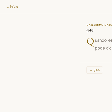
Catecismo da Igreja Católica
← Início
CATECISMO DA I
§46
Q
uando es
pode alc
←
§45