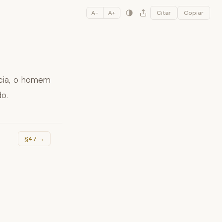
A−
A+
Citar
Copiar
ncia, o homem
do.
§47
→