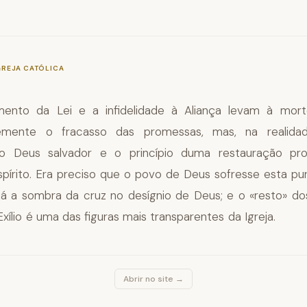
—
§710
GREJA CATÓLICA
ento da Lei e a infidelidade à Aliança levam à morte
emente o fracasso das promessas, mas, na realidade
do Deus salvador e o princípio duma restauração pr
pírito. Era preciso que o povo de Deus sofresse esta puri
z já a sombra da cruz no desígnio de Deus; e o «resto» d
xílio é uma das figuras mais transparentes da Igreja.
Abrir no site →