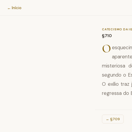
Catecismo da Igreja Católica
← Início
CATECISMO DA I
§710
O
esquecim
aparent
misteriosa 
segundo o Es
O exílio tra
regressa do E
←
§709