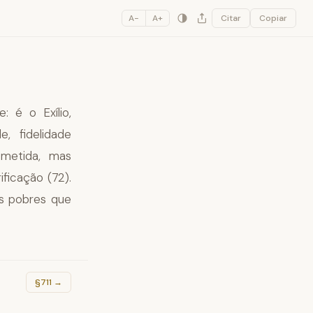
A−
A+
Citar
Copiar
: é o Exílio,
, fidelidade
ometida, mas
ficação (72).
os pobres que
§711
→