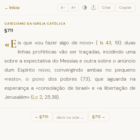
Catecismo da Igreja Católica
← Início
A−
A+
Citar
Copiar
CATECISMO DA IGREJA CATÓLICA
§711
«E
is que vou fazer algo de novo» (
Is 43
, 19): duas
linhas proféticas vão ser traçadas, incidindo uma
sobre a expectativa do Messias e outra sobre o anúncio
dum Espírito novo, convergindo ambas no pequeno
«resto», o povo dos pobres (73), que aguarda na
esperança a «consolação de Israel» e «a libertação de
Jerusalém» (
Lc 2
, 25.38).
←
§710
§712
→
Abrir no site →