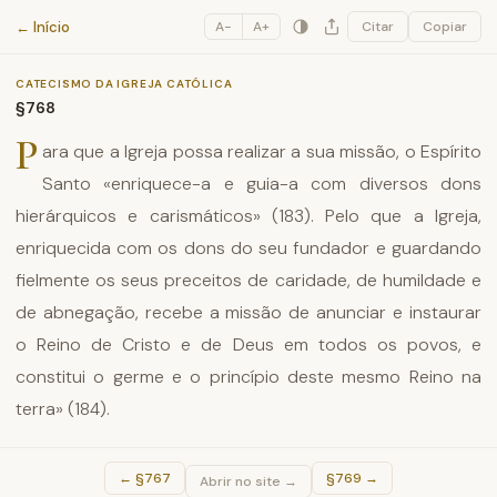
Catecismo da Igreja Católica
← Início
A−
A+
Citar
Copiar
CATECISMO DA IGREJA CATÓLICA
§768
P
ara que a Igreja possa realizar a sua missão, o Espírito
Santo «enriquece-a e guia-a com diversos dons
hierárquicos e carismáticos» (183). Pelo que a Igreja,
enriquecida com os dons do seu fundador e guardando
fielmente os seus preceitos de caridade, de humildade e
de abnegação, recebe a missão de anunciar e instaurar
o Reino de Cristo e de Deus em todos os povos, e
constitui o germe e o princípio deste mesmo Reino na
terra» (184).
←
§767
§769
→
Abrir no site →