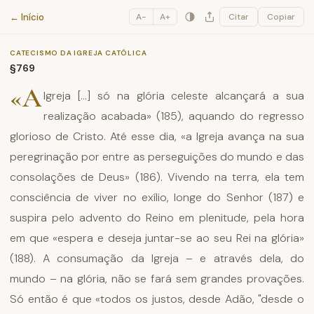
Catecismo da Igreja Católica
← Início
A−
A+
Citar
Copiar
CATECISMO DA IGREJA CATÓLICA
§769
«A
Igreja [...] só na glória celeste alcançará a sua
realização acabada» (185), aquando do regresso
glorioso de Cristo. Até esse dia, «a Igreja avança na sua
peregrinação por entre as perseguições do mundo e das
consolações de Deus» (186). Vivendo na terra, ela tem
consciência de viver no exílio, longe do Senhor (187) e
suspira pelo advento do Reino em plenitude, pela hora
em que «espera e deseja juntar-se ao seu Rei na glória»
(188). A consumação da Igreja – e através dela, do
mundo – na glória, não se fará sem grandes provações.
Só então é que «todos os justos, desde Adão, "desde o