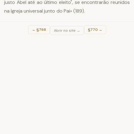
justo Abel até ao último eleito", se encontrarão reunidos
na Igreja universal junto do Pai» (189).
←
§768
§770
→
Abrir no site →