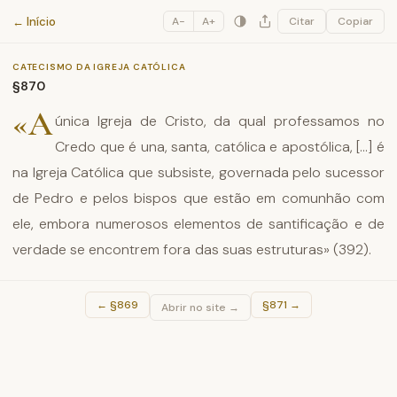
Catecismo da Igreja Católica
← Início
A−
A+
Citar
Copiar
CATECISMO DA IGREJA CATÓLICA
§870
«A
única Igreja de Cristo, da qual professamos no
Credo que é una, santa, católica e apostólica, [...] é
na Igreja Católica que subsiste, governada pelo sucessor
de Pedro e pelos bispos que estão em comunhão com
ele, embora numerosos elementos de santificação e de
verdade se encontrem fora das suas estruturas» (392).
←
§869
§871
→
Abrir no site →