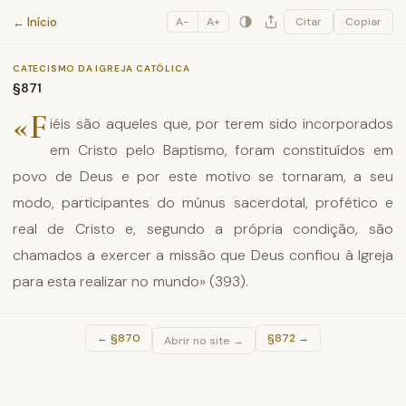
Catecismo da Igreja Católica
← Início
A−
A+
Citar
Copiar
CATECISMO DA IGREJA CATÓLICA
§871
«F
iéis são aqueles que, por terem sido incorporados
em Cristo pelo Baptismo, foram constituídos em
povo de Deus e por este motivo se tornaram, a seu
modo, participantes do múnus sacerdotal, profético e
real de Cristo e, segundo a própria condição, são
chamados a exercer a missão que Deus confiou à Igreja
para esta realizar no mundo» (393).
←
§870
§872
→
Abrir no site →