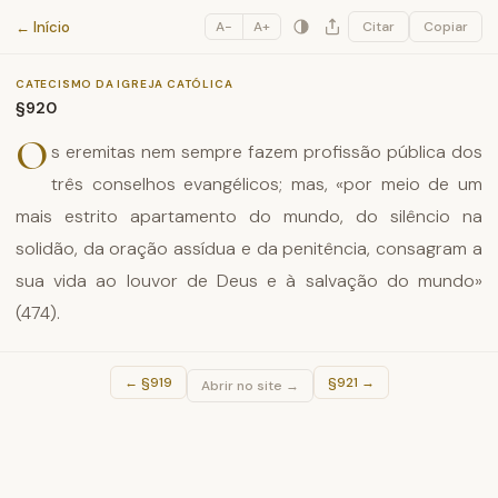
Catecismo da Igreja Católica
← Início
A−
A+
Citar
Copiar
CATECISMO DA IGREJA CATÓLICA
§920
O
s eremitas nem sempre fazem profissão pública dos
três conselhos evangélicos; mas, «por meio de um
mais estrito apartamento do mundo, do silêncio na
solidão, da oração assídua e da penitência, consagram a
sua vida ao louvor de Deus e à salvação do mundo»
(474).
←
§919
§921
→
Abrir no site →