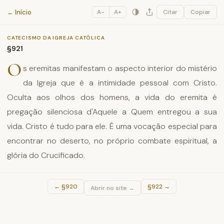
Catecismo da Igreja Católica
← Início
A−
A+
Citar
Copiar
CATECISMO DA IGREJA CATÓLICA
§921
O
s eremitas manifestam o aspecto interior do mistério
da Igreja que é a intimidade pessoal com Cristo.
Oculta aos olhos dos homens, a vida do eremita é
pregação silenciosa d'Aquele a Quem entregou a sua
vida. Cristo é tudo para ele. É uma vocação especial para
encontrar no deserto, no próprio combate espiritual, a
glória do Crucificado.
←
§920
§922
→
Abrir no site →