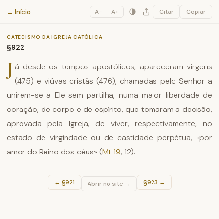
Catecismo da Igreja Católica
← Início
A−
A+
Citar
Copiar
CATECISMO DA IGREJA CATÓLICA
§922
J
á desde os tempos apostólicos, apareceram virgens
(475) e viúvas cristãs (476), chamadas pelo Senhor a
unirem-se a Ele sem partilha, numa maior liberdade de
coração, de corpo e de espírito, que tomaram a decisão,
aprovada pela Igreja, de viver, respectivamente, no
estado de virgindade ou de castidade perpétua, «por
amor do Reino dos céus» (
Mt 19
, 12).
←
§921
§923
→
Abrir no site →