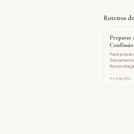
Roteiros d
Preparar 
Confissão
Para prepar
Sacramento
Reconciliaçã
pecado, o
arrependime
8
parágrafos
perdão de D
exame de co