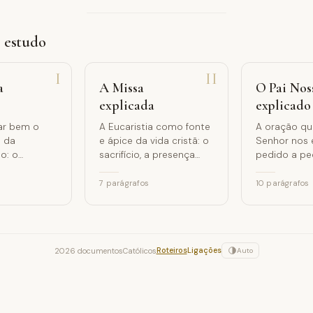
e estudo
I
II
a
A Missa
O Pai Nos
explicada
explicado
ar bem o
A Eucaristia como fonte
A oração qu
 da
e ápice da vida cristã: o
Senhor nos 
o: o
sacrifício, a presença
pedido a pe
real, a comunhão.
«Síntese de
nto, o
Evangelho» (
7
parágrafos
10
parágrafos
eus, o
nsciência.
Roteiros
Ligações
2026 documentosCatólicos
Auto