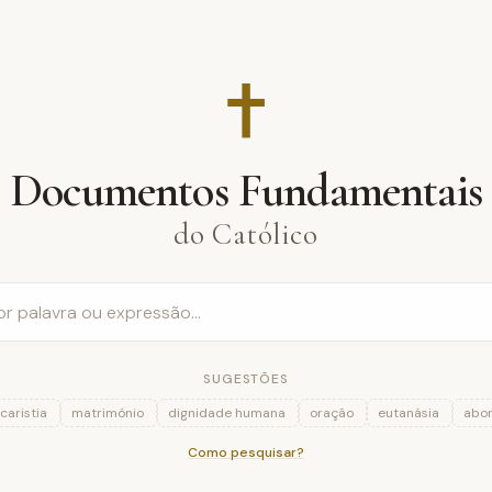
✝︎
Documentos Fundamentais
do Católico
SUGESTÕES
caristia
matrimónio
dignidade humana
oração
eutanásia
abor
Como pesquisar?