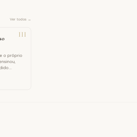
Ver todos →
III
so
e o próprio
ensinou,
dido.
 todo o
CIC 2761).