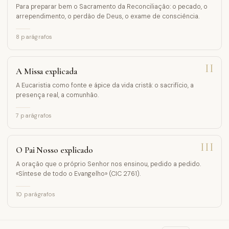
Para preparar bem o Sacramento da Reconciliação: o pecado, o
arrependimento, o perdão de Deus, o exame de consciência.
8
parágrafos
II
A Missa explicada
A Eucaristia como fonte e ápice da vida cristã: o sacrifício, a
presença real, a comunhão.
7
parágrafos
III
O Pai Nosso explicado
A oração que o próprio Senhor nos ensinou, pedido a pedido.
«Síntese de todo o Evangelho» (CIC 2761).
10
parágrafos