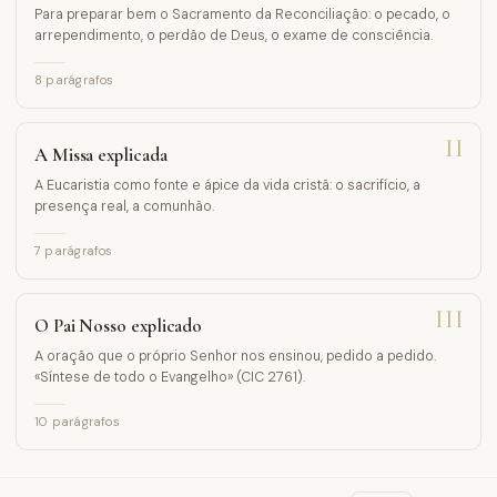
Para preparar bem o Sacramento da Reconciliação: o pecado, o
arrependimento, o perdão de Deus, o exame de consciência.
8
parágrafos
II
A Missa explicada
A Eucaristia como fonte e ápice da vida cristã: o sacrifício, a
presença real, a comunhão.
7
parágrafos
III
O Pai Nosso explicado
A oração que o próprio Senhor nos ensinou, pedido a pedido.
«Síntese de todo o Evangelho» (CIC 2761).
10
parágrafos