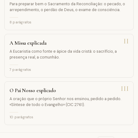
Para preparar bem o Sacramento da Reconciliação: o pecado, o
arrependimento, o perdão de Deus, o exame de consciência.
8
parágrafos
II
A Missa explicada
A Eucaristia como fonte e ápice da vida cristã: o sacrifício, a
presença real, a comunhão.
7
parágrafos
III
O Pai Nosso explicado
A oração que o próprio Senhor nos ensinou, pedido a pedido.
«Síntese de todo o Evangelho» (CIC 2761).
10
parágrafos