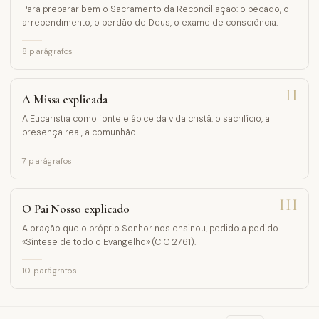
Para preparar bem o Sacramento da Reconciliação: o pecado, o
arrependimento, o perdão de Deus, o exame de consciência.
8
parágrafos
II
A Missa explicada
A Eucaristia como fonte e ápice da vida cristã: o sacrifício, a
presença real, a comunhão.
7
parágrafos
III
O Pai Nosso explicado
A oração que o próprio Senhor nos ensinou, pedido a pedido.
«Síntese de todo o Evangelho» (CIC 2761).
10
parágrafos