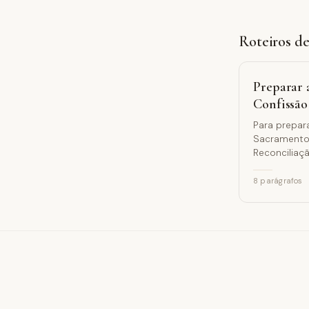
Roteiros d
Preparar 
Confissão
Para prepar
Sacramento
Reconciliaçã
pecado, o
arrependime
8
parágrafos
perdão de D
exame de co