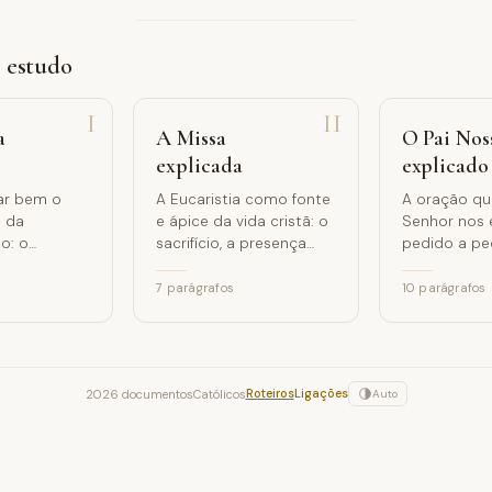
e estudo
I
II
a
A Missa
O Pai Nos
explicada
explicado
ar bem o
A Eucaristia como fonte
A oração qu
 da
e ápice da vida cristã: o
Senhor nos 
o: o
sacrifício, a presença
pedido a pe
real, a comunhão.
«Síntese de
nto, o
Evangelho» (
7
parágrafos
10
parágrafos
eus, o
nsciência.
Roteiros
Ligações
2026 documentosCatólicos
Auto