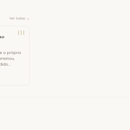
Ver todos →
III
so
e o próprio
ensinou,
dido.
 todo o
CIC 2761).