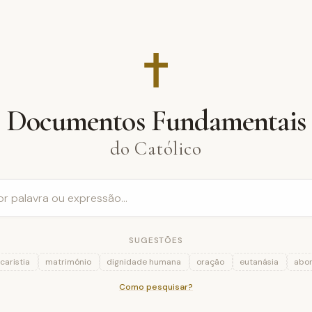
✝︎
Documentos Fundamentais
do Católico
SUGESTÕES
caristia
matrimónio
dignidade humana
oração
eutanásia
abor
Como pesquisar?